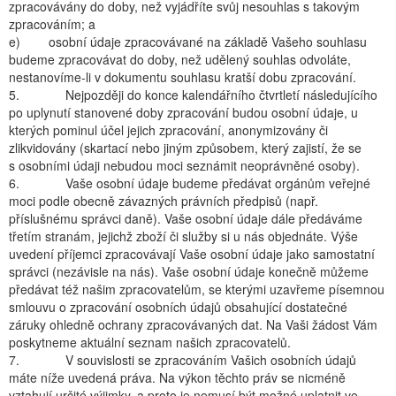
zpracovávány do doby, než vyjádříte svůj nesouhlas s takovým
zpracováním; a
e) osobní údaje zpracovávané na základě Vašeho souhlasu
budeme zpracovávat do doby, než udělený souhlas odvoláte,
nestanovíme-li v dokumentu souhlasu kratší dobu zpracování.
5. Nejpozději do konce kalendářního čtvrtletí následujícího
po uplynutí stanovené doby zpracování budou osobní údaje, u
kterých pominul účel jejich zpracování, anonymizovány či
zlikvidovány (skartací nebo jiným způsobem, který zajistí, že se
s osobními údaji nebudou moci seznámit neoprávněné osoby).
6. Vaše osobní údaje budeme předávat orgánům veřejné
moci podle obecně závazných právních předpisů (např.
příslušnému správci daně). Vaše osobní údaje dále předáváme
třetím stranám, jejichž zboží či služby si u nás objednáte. Výše
uvedení příjemci zpracovávají Vaše osobní údaje jako samostatní
správci (nezávisle na nás). Vaše osobní údaje konečně můžeme
předávat též našim zpracovatelům, se kterými uzavřeme písemnou
smlouvu o zpracování osobních údajů obsahující dostatečné
záruky ohledně ochrany zpracovávaných dat. Na Vaši žádost Vám
poskytneme aktuální seznam našich zpracovatelů.
7. V souvislosti se zpracováním Vašich osobních údajů
máte níže uvedená práva. Na výkon těchto práv se nicméně
vztahují určité výjimky, a proto je nemusí být možné uplatnit ve