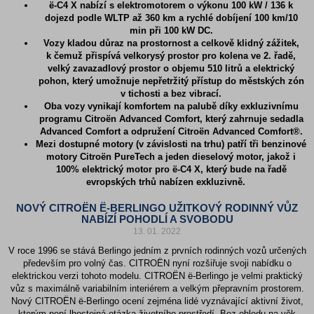
ë-C4 X nabízí s elektromotorem o výkonu 100 kW / 136 k
dojezd podle WLTP až 360 km a rychlé dobíjení 100 km/10
min při 100 kW DC.
Vozy kladou důraz na prostornost a celkově klidný zážitek,
k čemuž přispívá velkorysý prostor pro kolena ve 2. řadě,
velký zavazadlový prostor o objemu 510 litrů a elektrický
pohon, který umožnuje nepřetržitý přístup do městských zón
v tichosti a bez vibrací.
Oba vozy vynikají komfortem na palubě díky exkluzivnímu
programu Citroën Advanced Comfort, který zahrnuje sedadla
Advanced Comfort a odpružení Citroën Advanced Comfort®.
Mezi dostupné motory (v závislosti na trhu) patří tři benzinové
motory Citroën PureTech a jeden dieselový motor, jakož i
100% elektrický motor pro ë-C4 X, který bude na řadě
evropských trhů nabízen exkluzivně.
NOVÝ CITROËN Ë-BERLINGO UŽITKOVÝ RODINNÝ VŮZ
NABÍZÍ POHODLÍ A SVOBODU
13. 01. 2022
V roce 1996 se stává Berlingo jedním z prvních rodinných vozů určených
především pro volný čas. CITROËN nyní rozšiřuje svoji nabídku o
elektrickou verzi tohoto modelu. CITROËN ë-Berlingo je velmi praktický
vůz s maximálně variabilním interiérem a velkým přepravním prostorem.
Nový CITROËN ë-Berlingo ocení zejména lidé vyznávající aktivní život,
kterým není lhostejná otázka životního prostředí. Bez ohledu na věk