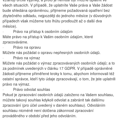
všech situacích. V případě, že uplatníte Vaše práva a Vaše žádost
bude shledána oprávněnou, přijmeme požadovaná opatření bez
zbytečného odkladu, nejpozději do jednoho měsíce (v důvodných
případech však můžeme tuto lhůtu prodloužit až o další dva
měsíce).
· Právo na přístup k osobním údajům
Máte právo na přístup k Vašim osobním údajům, které
zpracováváme.
· Právo na opravu
Můžete nás požádat o opravu nepřesných osobních údajů.
· Právo na výmaz
Můžete nás požádat o výmaz zpracovávaných osobních údajů; a to
za podmínek uvedených v článku 17 GDPR. V případě oprávněné
žádosti přijmeme přiměřené kroky k tomu, abychom informovali též
ostatní správce, kteří tyto údaje zpracovávají, o tom, že jste uplatnili
právo na výmaz.
· Právo odvolat souhlas
Pokud je zpracování osobních údajů založeno na Vašem souhlasu,
můžete takový souhlas kdykoli odvolat a zabránit tak dalšímu
zpracování (pro účel uvedený v daném souhlasu). Odvoláním
souhlasu nicméně není dotčena zákonnost zpracování
prováděného v období před jeho odvoláním.