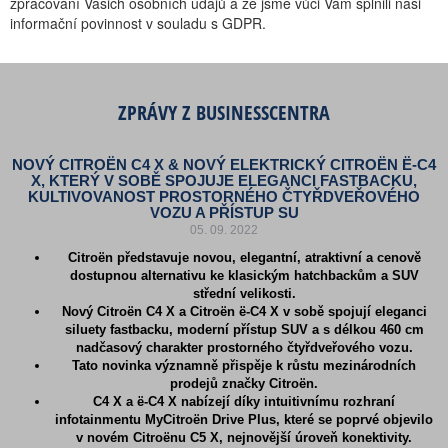
zpracování Vašich osobních údajů a že jsme vůči Vám splnili naši
informační povinnost v souladu s GDPR.
ZPRÁVY Z BUSINESSCENTRA
NOVÝ CITROËN C4 X & NOVÝ ELEKTRICKÝ CITROËN Ë-C4
X, KTERÝ V SOBĚ SPOJUJE ELEGANCI FASTBACKU,
KULTIVOVANOST PROSTORNÉHO ČTYŘDVEŘOVÉHO
VOZU A PŘÍSTUP SU
05. 09. 2022
Citroën představuje novou, elegantní, atraktivní a cenově
dostupnou alternativu ke klasickým hatchbackům a SUV
střední velikosti.
Nový Citroën C4 X a Citroën ë-C4 X v sobě spojují eleganci
siluety fastbacku, moderní přístup SUV a s délkou 460 cm
nadčasový charakter prostorného čtyřdveřového vozu.
Tato novinka významně přispěje k růstu mezinárodních
prodejů značky Citroën.
C4 X a ë-C4 X nabízejí díky intuitivnímu rozhraní
infotainmentu MyCitroën Drive Plus, které se poprvé objevilo
v novém Citroënu C5 X, nejnovější úroveň konektivity.