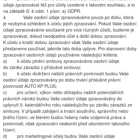
údaje zpracovávat též pro účely uvedené v takovém souhlasu, a to
na základě čl. 6 odst. 1 písm. a) GDPR.
4. Vaše osobní údaje zpracováváme pouze po dobu, která
je nezbytná vzhledem k účelu jejich zpracování. Pokud Vaše osobní
údaje zpracováváme současně pro více různých účelů, budeme je
zpracovávat, dokud neodpadne účel s delší dobou zpracování.
K účelu s kratší dobou zpracování však Vaše osobní údaje
přestaneme používat, jakmile tato doba uplyne. Pro stanovení doby
zpracování osobních údajů používáme následující kritéria:
a) k účelu plnění smlouvy zpracováváme osobní údaje
do zániku závazků z příslušné smlouvy;
b) k účelu dodržení našich právních povinností budou Vaše
osobní údaje zpracovávány po dobu trvání příslušné právní
povinnosti AUTO KP PLUS;
c) pro určení, výkon nebo obhajobu našich potenciálních
právních nároků budou Vaše osobní údaje zpracovávány do
uplynutí 5. kalendářního roku následujícího po zániku závazků ze
smlouvy. V případě zahájení a trvání soudního, správního nebo
jiného řízení, ve kterém budou řešeny naše vzájemná práva a
povinnosti, však zpracování neskončí před ukončením takového
řízení;
d) pro marketingové účely budou Vaše osobní údaje