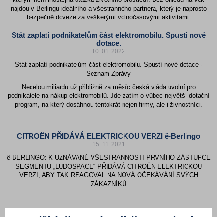
najdou v Berlingu ideálního a všestranného partnera, který je naprosto
bezpečně doveze za veškerými volnočasovými aktivitami.
Stát zaplatí podnikatelům část elektromobilu. Spustí nové
dotace.
10. 01. 2022
Stát zaplatí podnikatelům část elektromobilu. Spustí nové dotace -
Seznam Zprávy
Necelou miliardu už přibližně za měsíc česká vláda uvolní pro
podnikatele na nákup elektromobilů. Jde zatím o vůbec největší dotační
program, na který dosáhnou tentokrát nejen firmy, ale i živnostníci.
CITROËN PŘIDÁVÁ ELEKTRICKOU VERZI ë-Berlingo
15. 11. 2021
ë-BERLINGO: K UZNÁVANÉ VŠESTRANNOSTI PRVNÍHO ZÁSTUPCE
SEGMENTU „LUDOSPACE“ PŘIDÁVÁ CITROËN ELEKTRICKOU
VERZI, ABY TAK REAGOVAL NA NOVÁ OČEKÁVÁNÍ SVÝCH
ZÁKAZNÍKŮ