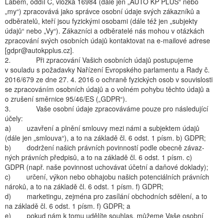
Labem, oddíl C, vložka 16984 (dále jen „AUTO KP PLUS“ nebo
„my“) zpracovává jako správce osobní údaje svých zákazníků a
odběratelů, kteří jsou fyzickými osobami (dále též jen „subjekty
údajů“ nebo „Vy“). Zákazníci a odběratelé nás mohou v otázkách
zpracování svých osobních údajů kontaktovat na e-mailové adrese
[gdpr@autokpplus.cz].
2. Při zpracování Vašich osobních údajů postupujeme
v souladu s požadavky Nařízení Evropského parlamentu a Rady č.
2016/679 ze dne 27. 4. 2016 o ochraně fyzických osob v souvislosti
se zpracováním osobních údajů a o volném pohybu těchto údajů a
o zrušení směrnice 95/46/ES („GDPR“).
3. Vaše osobní údaje zpracováváme pouze pro následující
účely:
a) uzavření a plnění smlouvy mezi námi a subjektem údajů
(dále jen „smlouva“), a to na základě čl. 6 odst. 1 písm. b) GDPR;
b) dodržení našich právních povinností podle obecně závaz­
ných právních předpisů, a to na základě čl. 6 odst. 1 písm. c)
GDPR (např. naše povinnost uchovávat účetní a da­ňové doklady);
c) určení, výkon nebo obhajobu našich potenciálních právních
nároků, a to na základě čl. 6 odst. 1 písm. f) GDPR;
d) marketingu, zejména pro zasílání obchodních sdělení, a to
na základě čl. 6 odst. 1 písm. f) GDPR; a
e) pokud nám k tomu udělíte souhlas, můžeme Vaše osobní