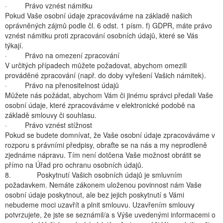
· Právo vznést námitku
Pokud Vaše osobní údaje zpracováváme na základě našich
oprávněných zájmů podle čl. 6 odst. 1 písm. f) GDPR, máte právo
vznést námitku proti zpracování osobních údajů, které se Vás
týkají.
· Právo na omezení zpracování
V určitých případech můžete požadovat, abychom omezili
prováděné zpracování (např. do doby vyřešení Vašich námitek).
· Právo na přenositelnost údajů
Můžete nás požádat, abychom Vám či jinému správci předali Vaše
osobní údaje, které zpracováváme v elektronické podobě na
základě smlouvy či souhlasu.
· Právo vznést stížnost
Pokud se budete domnívat, že Vaše osobní údaje zpracováváme v
rozporu s právními předpisy, obraťte se na nás a my neprodleně
zjednáme nápravu. Tím není dotčena Vaše možnost obrátit se
přímo na Úřad pro ochranu osobních údajů.
8. Poskytnutí Vašich osobních údajů je smluvním
požadavkem. Nemáte zákonem uloženou povinnost nám Vaše
osobní údaje poskytnout, ale bez jejich poskytnutí s Vámi
nebudeme moci uzavřít a plnit smlouvu. Uzavřením smlouvy
potvrzujete, že jste se seznámil/a s Výše uvedenými informacemi o