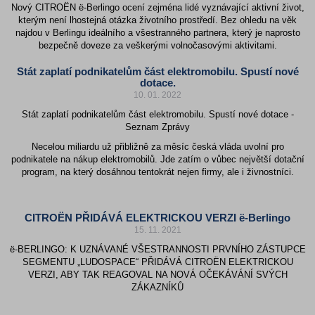
Nový CITROËN ë-Berlingo ocení zejména lidé vyznávající aktivní život,
kterým není lhostejná otázka životního prostředí. Bez ohledu na věk
najdou v Berlingu ideálního a všestranného partnera, který je naprosto
bezpečně doveze za veškerými volnočasovými aktivitami.
Stát zaplatí podnikatelům část elektromobilu. Spustí nové
dotace.
10. 01. 2022
Stát zaplatí podnikatelům část elektromobilu. Spustí nové dotace -
Seznam Zprávy
Necelou miliardu už přibližně za měsíc česká vláda uvolní pro
podnikatele na nákup elektromobilů. Jde zatím o vůbec největší dotační
program, na který dosáhnou tentokrát nejen firmy, ale i živnostníci.
CITROËN PŘIDÁVÁ ELEKTRICKOU VERZI ë-Berlingo
15. 11. 2021
ë-BERLINGO: K UZNÁVANÉ VŠESTRANNOSTI PRVNÍHO ZÁSTUPCE
SEGMENTU „LUDOSPACE“ PŘIDÁVÁ CITROËN ELEKTRICKOU
VERZI, ABY TAK REAGOVAL NA NOVÁ OČEKÁVÁNÍ SVÝCH
ZÁKAZNÍKŮ