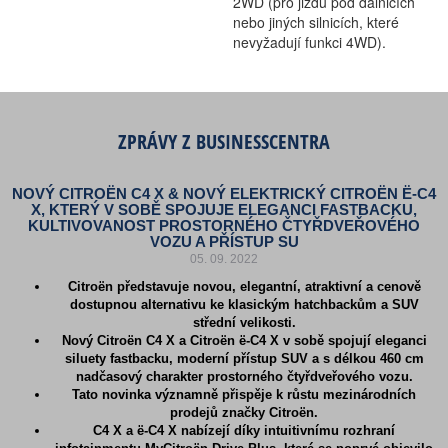
2WD (pro jizdu pod dálnicích
nebo jiných silnicích, které
nevyžadují funkci 4WD).
ZPRÁVY Z BUSINESSCENTRA
NOVÝ CITROËN C4 X & NOVÝ ELEKTRICKÝ CITROËN Ë-C4
X, KTERÝ V SOBĚ SPOJUJE ELEGANCI FASTBACKU,
KULTIVOVANOST PROSTORNÉHO ČTYŘDVEŘOVÉHO
VOZU A PŘÍSTUP SU
05. 09. 2022
Citroën představuje novou, elegantní, atraktivní a cenově
dostupnou alternativu ke klasickým hatchbackům a SUV
střední velikosti.
Nový Citroën C4 X a Citroën ë-C4 X v sobě spojují eleganci
siluety fastbacku, moderní přístup SUV a s délkou 460 cm
nadčasový charakter prostorného čtyřdveřového vozu.
Tato novinka významně přispěje k růstu mezinárodních
prodejů značky Citroën.
C4 X a ë-C4 X nabízejí díky intuitivnímu rozhraní