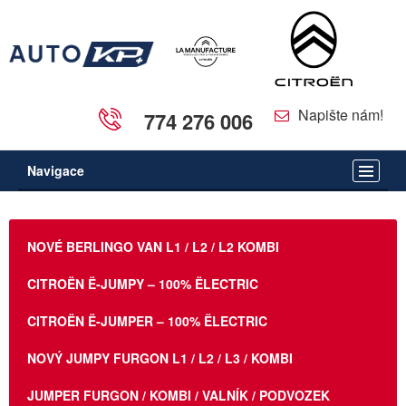
Napište nám!
774 276 006
Navigace
NOVÉ BERLINGO VAN L1 / L2 / L2 KOMBI
CITROËN Ë-JUMPY – 100% ËLECTRIC
CITROËN Ë-JUMPER – 100% ËLECTRIC
NOVÝ JUMPY FURGON L1 / L2 / L3 / KOMBI
JUMPER FURGON / KOMBI / VALNÍK / PODVOZEK