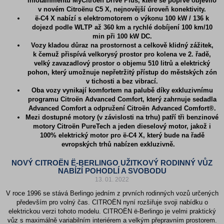
infotainmentu MyCitroën Drive Plus, které se poprvé objevilo
v novém Citroënu C5 X, nejnovější úroveň konektivity.
ë-C4 X nabízí s elektromotorem o výkonu 100 kW / 136 k
dojezd podle WLTP až 360 km a rychlé dobíjení 100 km/10
min při 100 kW DC.
Vozy kladou důraz na prostornost a celkově klidný zážitek,
k čemuž přispívá velkorysý prostor pro kolena ve 2. řadě,
velký zavazadlový prostor o objemu 510 litrů a elektrický
pohon, který umožnuje nepřetržitý přístup do městských zón
v tichosti a bez vibrací.
Oba vozy vynikají komfortem na palubě díky exkluzivnímu
programu Citroën Advanced Comfort, který zahrnuje sedadla
Advanced Comfort a odpružení Citroën Advanced Comfort®.
Mezi dostupné motory (v závislosti na trhu) patří tři benzinové
motory Citroën PureTech a jeden dieselový motor, jakož i
100% elektrický motor pro ë-C4 X, který bude na řadě
evropských trhů nabízen exkluzivně.
NOVÝ CITROËN Ë-BERLINGO UŽITKOVÝ RODINNÝ VŮZ
NABÍZÍ POHODLÍ A SVOBODU
13. 01. 2022
V roce 1996 se stává Berlingo jedním z prvních rodinných vozů určených
především pro volný čas. CITROËN nyní rozšiřuje svoji nabídku o
elektrickou verzi tohoto modelu. CITROËN ë-Berlingo je velmi praktický
vůz s maximálně variabilním interiérem a velkým přepravním prostorem.