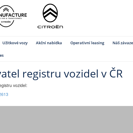
Užitkové vozy
Akční nabídka
Operativní leasing
Náš závaze
es
tel registru vozidel v ČR
gistru vozidel:
62613