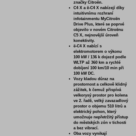
značky Citroën.
C4 X a ë-C4 X nabízejí díky
intuitivnímu rozhraní
infotainmentu MyCitroën
Drive Plus, které se poprvé
objevilo v novém Citroënu
C5 X, nejnovější úroveň
konektivity.
ë-C4 X nabízí s
elektromotorem o výkonu
100 kW / 136 k dojezd podle
WLTP až 360 km a rychlé
dobíjení 100 km/10 min při
100 kW DC.
Vozy kladou důraz na
prostornost a celkově klidný
zážitek, k čemuž přispívá
velkorysý prostor pro kolena
ve 2. řadě, velký zavazadlový
prostor o objemu 510 litrů a
elektrický pohon, který
umožnuje nepřetržitý přístup
do městských zón v tichosti
a bez vibrací.
Oba vozy vynikají