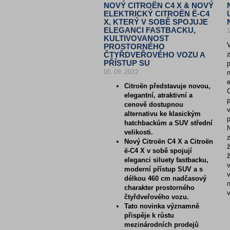
NOVÝ CITROËN C4 X & NOVÝ
ELEKTRICKÝ CITROËN Ë-C4
X, KTERÝ V SOBĚ SPOJUJE
ELEGANCI FASTBACKU,
1
KULTIVOVANOST
PROSTORNÉHO
ČTYŘDVEŘOVÉHO VOZU A
PŘÍSTUP SU
05. 09. 2022
n
e
Citroën představuje novou,
elegantní, atraktivní a
cenově dostupnou
v
alternativu ke klasickým
hatchbackům a SUV střední
velikosti.
z
Nový Citroën C4 X a Citroën
ž
ë-C4 X v sobě spojují
ž
eleganci siluety fastbacku,
v
moderní přístup SUV a s
v
délkou 460 cm nadčasový
charakter prostorného
čtyřdveřového vozu.
Tato novinka významně
přispěje k růstu
mezinárodních prodejů