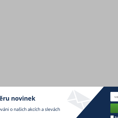
běru novinek
áni o našich akcích a slevách
So