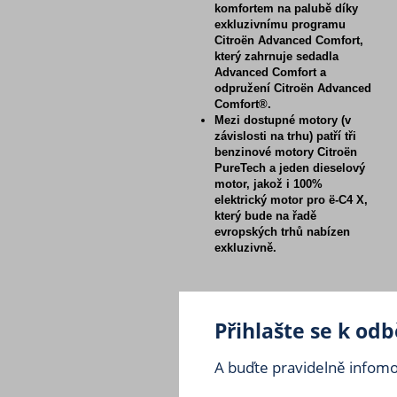
komfortem na palubě díky
exkluzivnímu programu
Citroën Advanced Comfort,
který zahrnuje sedadla
Advanced Comfort a
odpružení Citroën Advanced
Comfort®.
Mezi dostupné motory (v
závislosti na trhu) patří tři
benzinové motory Citroën
PureTech a jeden dieselový
motor, jakož i 100%
elektrický motor pro ë-C4 X,
který bude na řadě
evropských trhů nabízen
exkluzivně.
Přihlašte se k od
A buďte pravidelně infomov