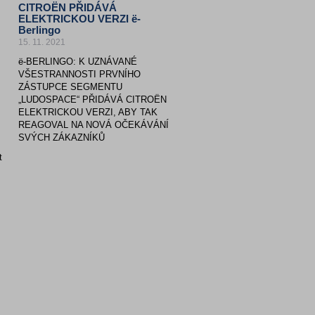
CITROËN PŘIDÁVÁ
ELEKTRICKOU VERZI ë-
Berlingo
15. 11. 2021
ë-BERLINGO: K UZNÁVANÉ
VŠESTRANNOSTI PRVNÍHO
ZÁSTUPCE SEGMENTU
„LUDOSPACE“ PŘIDÁVÁ CITROËN
ELEKTRICKOU VERZI, ABY TAK
REAGOVAL NA NOVÁ OČEKÁVÁNÍ
SVÝCH ZÁKAZNÍKŮ
t