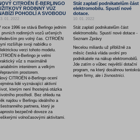
NOVÝ CITROËN Ë-BERLINGO
Stát zaplatí podnikatelům část
UŽITKOVÝ RODINNÝ VŮZ
elektromobilu. Spustí nové
NABÍZÍ POHODLÍ A SVOBODU
dotace.
3. 01. 2022
10. 01. 2022
V roce 1996 se stává Berlingo jedním
Stát zaplatí podnikatelům část
z prvních rodinných vozů určených
elektromobilu. Spustí nové dotace -
především pro volný čas. CITROËN
Seznam Zprávy
yní rozšiřuje svoji nabídku o
Necelou miliardu už přibližně za
lektrickou verzi tohoto modelu.
měsíc česká vláda uvolní pro
CITROËN ë-Berlingo je velmi
podnikatele na nákup elektromobilů.
praktický vůz s maximálně
Jde zatím o vůbec největší dotační
ariabilním interiérem a velkým
program, na který dosáhnou tentokrá
přepravním prostorem.
nejen firmy, ale i živnostníci.
Nový CITROËN ë-Berlingo ocení
ejména lidé vyznávající aktivní
ivot, kterým není lhostejná otázka
ivotního prostředí. Bez ohledu na
ěk najdou v Berlingu ideálního a
šestranného partnera, který je
naprosto bezpečně doveze za
veškerými volnočasovými aktivitami.