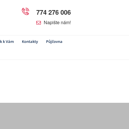
774 276 006
Napište nám!
k k Vám
Kontakty
Půjčovna