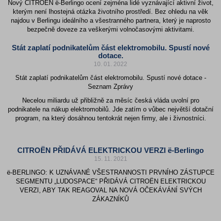
Nový CITROËN ë-Berlingo ocení zejména lidé vyznávající aktivní život,
kterým není lhostejná otázka životního prostředí. Bez ohledu na věk
najdou v Berlingu ideálního a všestranného partnera, který je naprosto
bezpečně doveze za veškerými volnočasovými aktivitami.
Stát zaplatí podnikatelům část elektromobilu. Spustí nové
dotace.
10. 01. 2022
Stát zaplatí podnikatelům část elektromobilu. Spustí nové dotace -
Seznam Zprávy
Necelou miliardu už přibližně za měsíc česká vláda uvolní pro
podnikatele na nákup elektromobilů. Jde zatím o vůbec největší dotační
program, na který dosáhnou tentokrát nejen firmy, ale i živnostníci.
CITROËN PŘIDÁVÁ ELEKTRICKOU VERZI ë-Berlingo
15. 11. 2021
ë-BERLINGO: K UZNÁVANÉ VŠESTRANNOSTI PRVNÍHO ZÁSTUPCE
SEGMENTU „LUDOSPACE“ PŘIDÁVÁ CITROËN ELEKTRICKOU
VERZI, ABY TAK REAGOVAL NA NOVÁ OČEKÁVÁNÍ SVÝCH
ZÁKAZNÍKŮ