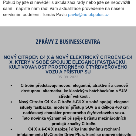
Pokud by jste si nevěděli s aktulaizací rady nebo jste se neodvážili
sami - napište nám rádi Vám aktualizace provedeme na našem
servisním oddělení. Tomáš Pavlu
pavlu@autokpplus.cz
ZPRÁVY Z BUSINESSCENTRA
NOVÝ CITROËN C4 X & NOVÝ ELEKTRICKÝ CITROËN Ë-C4
X, KTERÝ V SOBĚ SPOJUJE ELEGANCI FASTBACKU,
KULTIVOVANOST PROSTORNÉHO ČTYŘDVEŘOVÉHO
VOZU A PŘÍSTUP SU
05. 09. 2022
Citroën představuje novou, elegantní, atraktivní a cenově
dostupnou alternativu ke klasickým hatchbackům a SUV
střední velikosti.
Nový Citroën C4 X a Citroën ë-C4 X v sobě spojují eleganci
siluety fastbacku, moderní přístup SUV a s délkou 460 cm
nadčasový charakter prostorného čtyřdveřového vozu.
Tato novinka významně přispěje k růstu mezinárodních
prodejů značky Citroën.
C4 X a ë-C4 X nabízejí díky intuitivnímu rozhraní
infotainmentu MyCitroën Drive Plus, které se poprvé objevilo