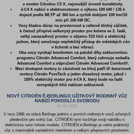
v novém Citroënu C5 X, nejnovější úroveň konektivity.
ë-C4 X nabízí s elektromotorem o výkonu 100 kW / 136 k
dojezd podle WLTP až 360 km a rychlé dobíjení 100 km/10
min při 100 kW DC.
Vozy kladou důraz na prostornost a celkově klidný zážitek,
k čemuž přispívá velkorysý prostor pro kolena ve 2. řadě,
velký zavazadlový prostor o objemu 510 litrů a elektrický
pohon, který umožnuje nepřetržitý přístup do městských zón
v tichosti a bez vibrací.
Oba vozy vynikají komfortem na palubě díky exkluzivnímu
programu Citroën Advanced Comfort, který zahrnuje sedadla
Advanced Comfort a odpružení Citroën Advanced Comfort®.
Mezi dostupné motory (v závislosti na trhu) patří tři benzinové
motory Citroën PureTech a jeden dieselový motor, jakož i
100% elektrický motor pro ë-C4 X, který bude na řadě
evropských trhů nabízen exkluzivně.
NOVÝ CITROËN Ë-BERLINGO UŽITKOVÝ RODINNÝ VŮZ
NABÍZÍ POHODLÍ A SVOBODU
13. 01. 2022
V roce 1996 se stává Berlingo jedním z prvních rodinných vozů určených
především pro volný čas. CITROËN nyní rozšiřuje svoji nabídku o
elektrickou verzi tohoto modelu. CITROËN ë-Berlingo je velmi praktický
vůz s maximálně variabilním interiérem a velkým přepravním prostorem.